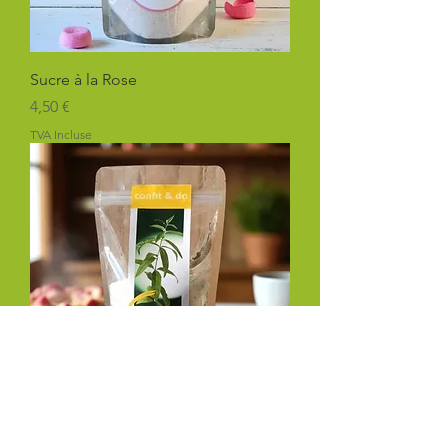
Sucre à la Rose
Prix
4,50 €
TVA Incluse
Sucre à la Verveine