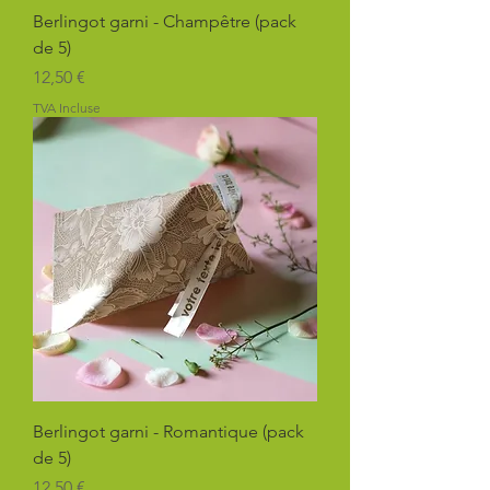
Berlingot garni - Champêtre (pack
de 5)
Prix
12,50 €
TVA Incluse
Berlingot garni - Romantique (pack
de 5)
Prix
12,50 €