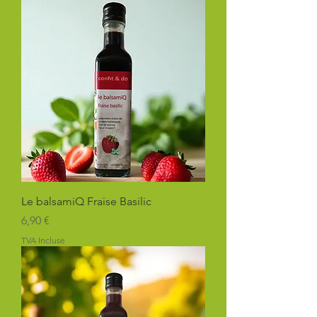
Le balsamiQ Fraise Basilic
Prix
6,90 €
TVA Incluse