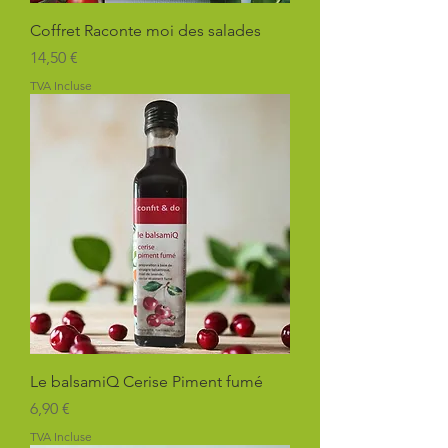
Coffret Raconte moi des salades
Prix
14,50 €
TVA Incluse
Le balsamiQ Cerise Piment fumé
Prix
6,90 €
TVA Incluse