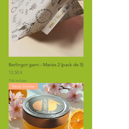
Berlingot garni - Mariés 2 (pack de 5)
Prix
12,50 €
TVA Incluse
Série limitée